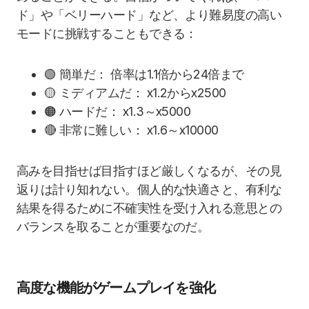
ド」や「ベリーハード」など、より難易度の高い
モードに挑戦することもできる：
🟢 簡単だ： 倍率は1.1倍から24倍まで
🟡 ミディアムだ： x1.2からx2500
🟠 ハードだ： x1.3～x5000
🔴 非常に難しい： x1.6～x10000
高みを目指せば目指すほど厳しくなるが、その見
返りは計り知れない。個人的な快適さと、有利な
結果を得るために不確実性を受け入れる意思との
バランスを取ることが重要なのだ。
高度な機能がゲームプレイを強化