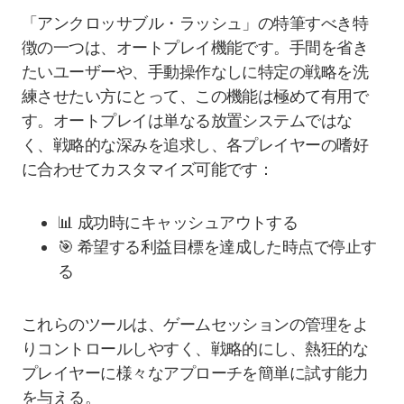
「アンクロッサブル・ラッシュ」の特筆すべき特
徴の一つは、オートプレイ機能です。手間を省き
たいユーザーや、手動操作なしに特定の戦略を洗
練させたい方にとって、この機能は極めて有用で
す。オートプレイは単なる放置システムではな
く、戦略的な深みを追求し、各プレイヤーの嗜好
に合わせてカスタマイズ可能です：
📊 成功時にキャッシュアウトする
🎯 希望する利益目標を達成した時点で停止す
る
これらのツールは、ゲームセッションの管理をよ
りコントロールしやすく、戦略的にし、熱狂的な
プレイヤーに様々なアプローチを簡単に試す能力
を与える。