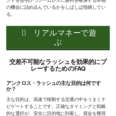
ントを透明かつシームレスに勝利を確保する本物
の機会に詰め込んでいるかをしばしば指摘してい
る。
リアルマネーで遊
ぶ
交差不可能なラッシュを効果的にプ
レーするためのFAQ
アンクロス・ラッシュの主な目的は何です
か？
主な目的は、高速で移動する交通の中をうまくナ
ビゲートすることです。正確なタイミングと戦略
的な選択が、安全に目的地に到着し、賞金を獲得