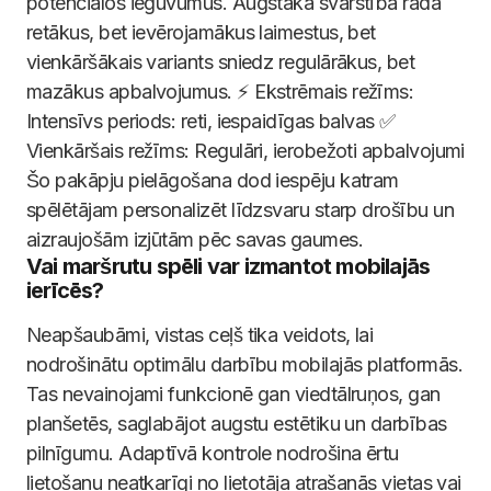
potenciālos ieguvumus. Augstākā svārstība rada
retākus, bet ievērojamākus laimestus, bet
vienkāršākais variants sniedz regulārākus, bet
mazākus apbalvojumus. ⚡ Ekstrēmais režīms:
Intensīvs periods: reti, iespaidīgas balvas ✅
Vienkāršais režīms: Regulāri, ierobežoti apbalvojumi
Šo pakāpju pielāgošana dod iespēju katram
spēlētājam personalizēt līdzsvaru starp drošību un
aizraujošām izjūtām pēc savas gaumes.
Vai maršrutu spēli var izmantot mobilajās
ierīcēs?
Neapšaubāmi, vistas ceļš tika veidots, lai
nodrošinātu optimālu darbību mobilajās platformās.
Tas nevainojami funkcionē gan viedtālruņos, gan
planšetēs, saglabājot augstu estētiku un darbības
pilnīgumu. Adaptīvā kontrole nodrošina ērtu
lietošanu neatkarīgi no lietotāja atrašanās vietas vai