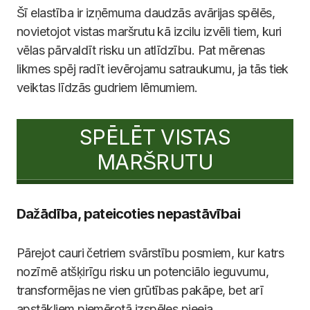
Šī elastība ir izņēmuma daudzās avārijas spēlēs,
novietojot vistas maršrutu kā izcilu izvēli tiem, kuri
vēlas pārvaldīt risku un atlīdzību. Pat mērenas
likmes spēj radīt ievērojamu satraukumu, ja tās tiek
veiktas līdzās gudriem lēmumiem.
SPĒLĒT VISTAS
MARŠRUTU
Dažādība, pateicoties nepastāvībai
Pārejot cauri četriem svārstību posmiem, kur katrs
nozīmē atšķirīgu risku un potenciālo ieguvumu,
transformējas ne vien grūtības pakāpe, bet arī
apstākļiem piemērotā izspēles pieeja.