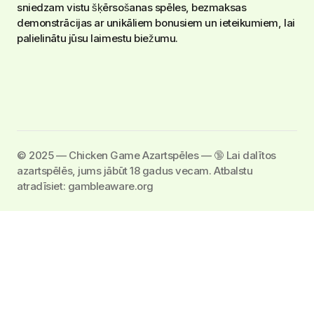
sniedzam vistu šķērsošanas spēles, bezmaksas
demonstrācijas ar unikāliem bonusiem un ieteikumiem, lai
palielinātu jūsu laimestu biežumu.
©️ 2025 — Chicken Game Azartspēles — 🔞 Lai dalītos
azartspēlēs, jums jābūt 18 gadus vecam. Atbalstu
atradīsiet: gambleaware.org