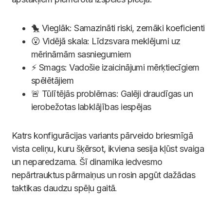
🐤 Vieglāk: Samazināti riski, zemāki koeficienti
😮 Vidējā skala: Līdzsvara meklējumi uz
mērināmām sasniegumiem
⚡ Smags: Vadošie izaicinājumi mērķtiecīgiem
spēlētājiem
🚨 Tūlītējās problēmas: Galēji draudīgas un
ierobežotas labklājības iespējas
Katrs konfigurācijas variants pārveido briesmīgā
vista celiņu, kuru šķērsot, ikviena sesija kļūst svaiga
un neparedzama. Šī dinamika iedvesmo
nepārtrauktus pārmaiņus un rosin apgūt dažādas
taktikas daudzu spēļu gaitā.