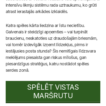
intensīvu likmju sistēmu rada uztraukumu, ko grūti
atrast ierastajās arkādes izklaidēs.
Katra spēles kārta liedzina ar īstu necietību.
Galvenais ir steidzīgi apņemties – vai turpināt
braucienu, neskatoties uz draudošajām briesmām,
vai tomēr izdevīgāk izņemt līdzekļus, pirms ir
iestājusies posta stunda? Šis nemitīgais līdzsvara
meklējums piesaista gan riskus mīlošus, gan
piesardzīgus stratēģus, katru nostādot spēles
serdes zonā.
SPĒLĒT VISTAS
MARŠRUTU