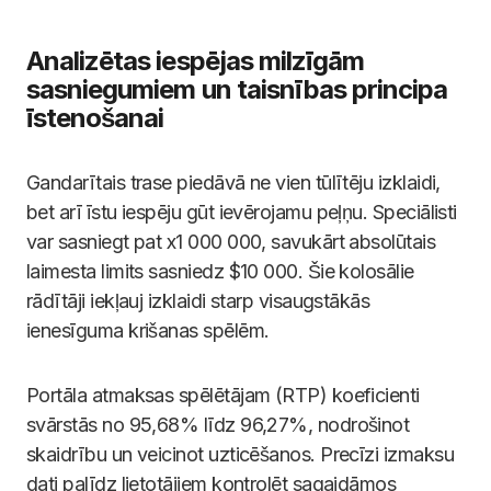
Analizētas iespējas milzīgām
sasniegumiem un taisnības principa
īstenošanai
Gandarītais trase piedāvā ne vien tūlītēju izklaidi,
bet arī īstu iespēju gūt ievērojamu peļņu. Speciālisti
var sasniegt pat x1 000 000, savukārt absolūtais
laimesta limits sasniedz $10 000. Šie kolosālie
rādītāji iekļauj izklaidi starp visaugstākās
ienesīguma krišanas spēlēm.
Portāla atmaksas spēlētājam (RTP) koeficienti
svārstās no 95,68% līdz 96,27%, nodrošinot
skaidrību un veicinot uzticēšanos. Precīzi izmaksu
dati palīdz lietotājiem kontrolēt sagaidāmos