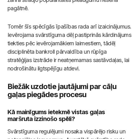
pagātnē.
Tomēr šīs spēcīgās īpašības rada arī izaicinājumus.
Ievērojama svārstīguma dēļ pastiprinās kārdinājums
tiekties pēc ievērojamākiem laimestiem, tādēļ
disciplinēta bankroll pārvaldība un rūpīga
stratēģijas izstrāde ir neatņemamas sastāvdaļas, lai
nodrošinātu ilgtspējīgu atdevi.
Biežāk uzdotie jautājumi par cāļu
gaļas piegādes procesu
Kā mainīgums ietekmē vistas gaļas
maršruta izzinošo spēli?
Svārstīguma regulējumi nosaka vispārējo risku un