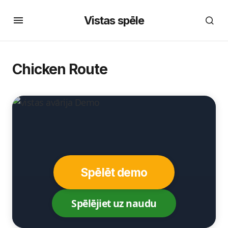
Vistas spēle
Chicken Route
Spēlēt demo
Spēlējiet uz naudu