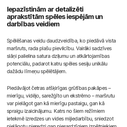
Iepazīstinām ar detalizēti
aprakstītām spēles iespējām un
darbības veidiem
Spēlēšanas veidu daudzveidība, ko piedāvā vista
maršruts, rada plašu pievilcību. Vairāki sadzīves
slāņi palielina satura dziļumu un atkārtojamības
potenciālu, padarot katru spēles sesiju unikālu
dažādu līmeņu spēlētājiem.
Piedāvājot četras atšķirīgas grūtības pakāpes –
mierīgu, vidējo, sarežģīto un ekstrēmo – maršrutu
var pielāgot gan kā mierīgu pastaigu, gan kā
spraigu izaicinājumu. Katrs no šiem režīmiem
ietekmē izredzes un vides mijiedarbību, sniedzot
pielāgotu pieredzi gan piesardzīgiem izpētniekiem,