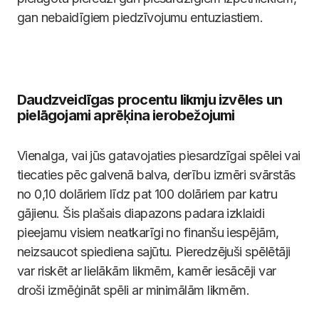
gan nebaidīgiem piedzīvojumu entuziastiem.
Daudzveidīgas procentu likmju izvēles un
pielāgojami aprēķina ierobežojumi
Vienalga, vai jūs gatavojaties piesardzīgai spēlei vai
tiecaties pēc galvenā balva, derību izmēri svārstās
no 0,10 dolāriem līdz pat 100 dolāriem par katru
gājienu. Šis plašais diapazons padara izklaidi
pieejamu visiem neatkarīgi no finanšu iespējām,
neizsaucot spiediena sajūtu. Pieredzējuši spēlētāji
var riskēt ar lielākām likmēm, kamēr iesācēji var
droši izmēģināt spēli ar minimālām likmēm.