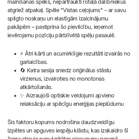
mainīšanas spēks, nepārtraukti rotaļā dalībniekus
atgriež atpakaļ. Spēle "Vistas ceļojums" – ar savu
spilgto noskaņu un elastīgām izaicinājumu
pakāpēm – pastiprina šo pievilcību, ieņemot
ievērojamu pozīciju pārblīvētā spēļu pasaulē.
⚡️ Ātri kārti un acumirklīgie rezultāti izvairās no
garlaicības.
🔄 Katra sesija sniedz oriģinālus stāstu
virzienus, izvairoties no monotonas
atkārtošanās.
✨ Aizraujoši optiskie veidojumi apvieno
relaksāciju ar spēcīgu enerģijas pieplūdumu
Šis faktoru kopums nodrošina daudzveidīgu
izpētes un apguves iespēju klāstu, kas izskaidro šī
žanra straujo popularitātes pieaugumu nesenā