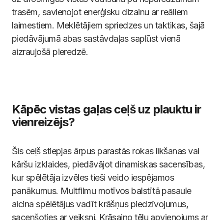
trasēm, savienojot enerģisku dizainu ar reāliem
laimestiem. Meklētājiem spriedzes un taktikas, šajā
piedāvājumā abas sastāvdaļas saplūst vienā
aizraujošā pieredzē.
Kāpēc vistas gaļas ceļš uz plauktu ir
vienreizējs?
Šis ceļš stiepjas ārpus parastās rokas likšanas vai
kāršu izklaides, piedāvājot dinamiskas sacensības,
kur spēlētāja izvēles tieši veido iespējamos
panākumus. Multfilmu motīvos balstītā pasaule
aicina spēlētājus vadīt krāšņus piedzīvojumus,
sacenšoties ar veiksni. Krāsaino tēlu apvienojums ar