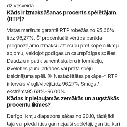
dzīvesveida.
Kāds ir izmaksāšanas procents spēlētājam
(RTP)?
Vistas maršruts garantē RTP robežās no 95,68%
līdz 96,27%. Šī procentuālā vērtība parāda
prognozējamo izmaksu attiecību pret kopējo likmju
apjomu, veidojot godīgas un caurspīdīgas spēles.
Daudziem patīk saņemt skaidru informāciju,
izvēloties jaunu arkādes vai prāta spēju
izaicinājuma spēli. 🎯 Nestabilitātes pakāpe📈 RTP
intervāls Viegli/vidējiLīdz 96.27% Smags /
ekstrēms95.68%–96.00%
Kādas ir pieļaujamās zemākās un augstākās
procentu likmes?
Derīgo likmju diapazons sākas no $0,10, tādējādi
tajā var piedalīties gan nejauši spēlētāji, gan tie, kuri