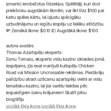
izmanto ierobežotus līdzekļus. Spēlētāji, kuri dod
priekšroku augstākām likmēm, var likt līdz $100 par
katru spēles kārtu, lai izjustu spēcīgāku
uzbudinājumu un iegūtu iespēju uz lielāku atlīdzību.
💸 Zemākā likme: $0.10 💵 Augstākā likme: $100
Thomas
Azartspēļu eksperts
Esmu Tomass, eksperts vistu kazino izklaides jomā.
Iespējams, jūs esat manījuši kultspēļu Chicken
Road vai Mission Uncrossable reklāmas. Piedāvāju
palīdzību atrast uzticamu azartspēļu vietni ar vistu
tematisku kazino, lai jūs varētu tiekties pēc
iespaidīgiem balvu krājumiem! Skatīt pilnu
biogrāfiju