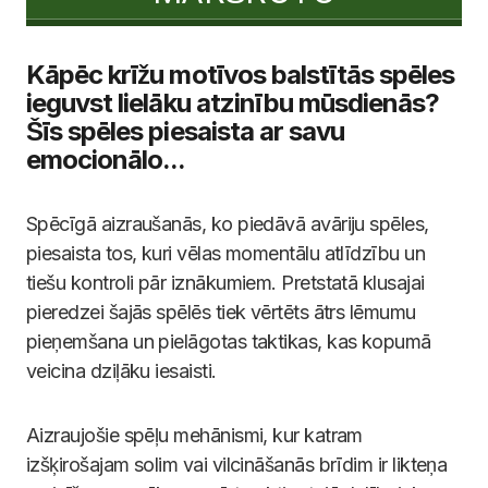
Kāpēc krīžu motīvos balstītās spēles
ieguvst lielāku atzinību mūsdienās?
Šīs spēles piesaista ar savu
emocionālo...
Spēcīgā aizraušanās, ko piedāvā avāriju spēles,
piesaista tos, kuri vēlas momentālu atlīdzību un
tiešu kontroli pār iznākumiem. Pretstatā klusajai
pieredzei šajās spēlēs tiek vērtēts ātrs lēmumu
pieņemšana un pielāgotas taktikas, kas kopumā
veicina dziļāku iesaisti.
Aizraujošie spēļu mehānismi, kur katram
izšķirošajam solim vai vilcināšanās brīdim ir likteņa