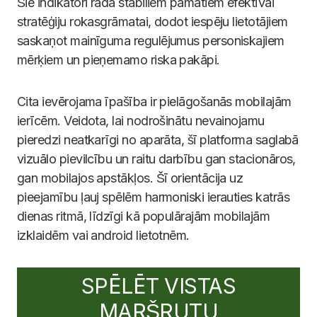
Šie indikatori rada stabiliem pamatiem efektīvai
stratēģiju rokasgrāmatai, dodot iespēju lietotājiem
saskaņot mainīguma regulējumus personiskajiem
mērķiem un pieņemamo riska pakāpi.
Cita ievērojama īpašība ir pielāgošanās mobilajām
ierīcēm. Veidota, lai nodrošinātu nevainojamu
pieredzi neatkarīgi no aparāta, šī platforma saglabā
vizuālo pievilcību un raitu darbību gan stacionāros,
gan mobilajos apstākļos. Šī orientācija uz
pieejamību ļauj spēlēm harmoniski ierauties katrās
dienas ritmā, līdzīgi kā populārajām mobilajām
izklaidēm vai android lietotnēm.
SPĒLĒT VISTAS
MARŠRUTU