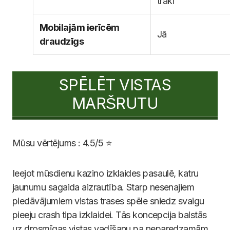
traki
Mobilajām ierīcēm
Jā
draudzīgs
SPĒLĒT VISTAS
MARŠRUTU
Mūsu vērtējums : 4.5/5 ⭐
Ieejot mūsdienu kazino izklaides pasaulē, katru
jaunumu sagaida aizrautība. Starp nesenajiem
piedāvājumiem vistas trases spēle sniedz svaigu
pieeju crash tipa izklaidei. Tās koncepcija balstās
uz drosmīgas vistas vadīšanu pa neparedzamām