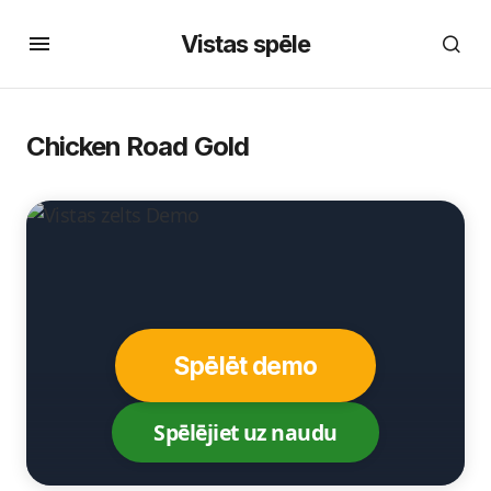
Vistas spēle
Chicken Road Gold
Spēlēt demo
Spēlējiet uz naudu