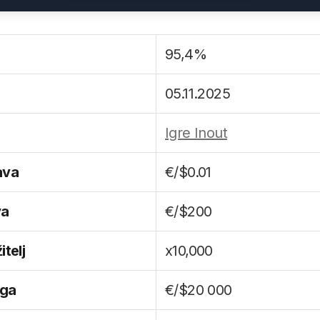
95,4%
05.11.2025
Igre Inout
ava
€/$0.01
va
€/$200
itelj
x10,000
aga
€/$20 000