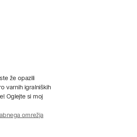
te že opazili
o varnih igralniških
! Oglejte si moj