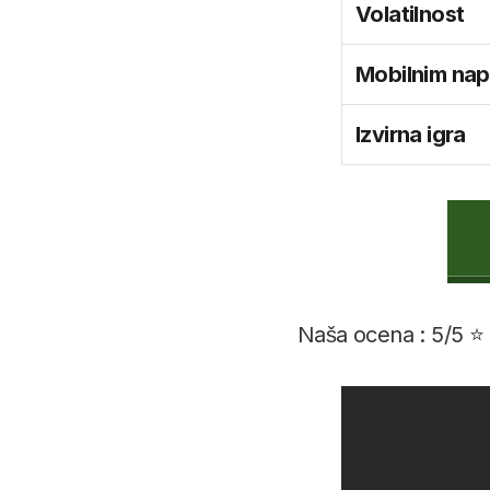
Volatilnost
Mobilnim nap
Izvirna igra
Naša ocena : 5/5 ⭐