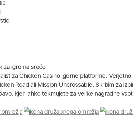
tic
c
stic
k za igre na srečo
ist za Chicken Casino igerne platforme. Verjetno s
icken Road ali Mission Uncrossable. Skrbim za izbir
bavo, kjer lahko tekmujete za velike nagradne vsote