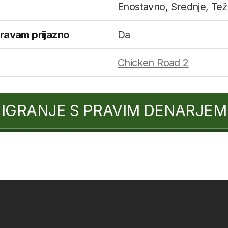
Enostavno, Srednje, Te
ravam prijazno
Da
Chicken Road 2
IGRANJE S PRAVIM DENARJEM