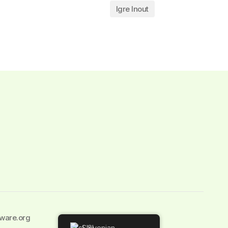
Igre Inout
aware.org
Slovenian