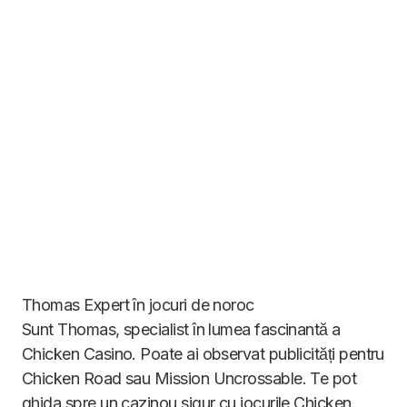
Thomas
Expert în jocuri de noroc
Sunt Thomas, specialist în lumea fascinantă a
Chicken Casino. Poate ai observat publicități pentru
Chicken Road sau Mission Uncrossable. Te pot
ghida spre un cazinou sigur cu jocurile Chicken,