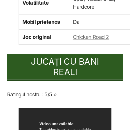
Volatilitate
Hardcore
Mobil prietenos
Da
Joc original
Chicken Road 2
JUCAȚI CU BANI
REALI
Ratingul nostru : 5/5 ⭐