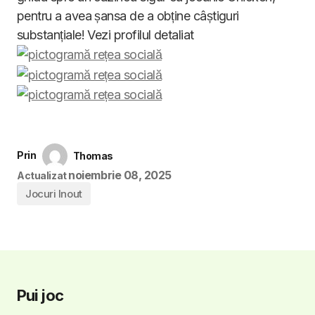
pentru a avea șansa de a obține câștiguri
substanțiale! Vezi profilul detaliat
Prin
Thomas
noiembrie 08, 2025
Actualizat
Jocuri Inout
Pui joc