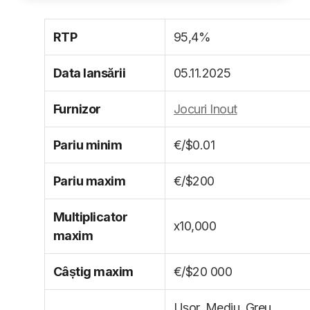
RTP
95,4%
Data lansării
05.11.2025
Furnizor
Jocuri Inout
Pariu minim
€/$0.01
Pariu maxim
€/$200
Multiplicator
x10,000
maxim
Câștig maxim
€/$20 000
Ușor, Mediu, Greu,