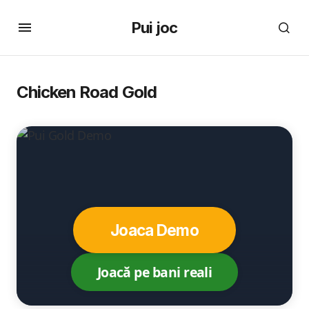
Pui joc
Chicken Road Gold
Joaca Demo
Joacă pe bani reali