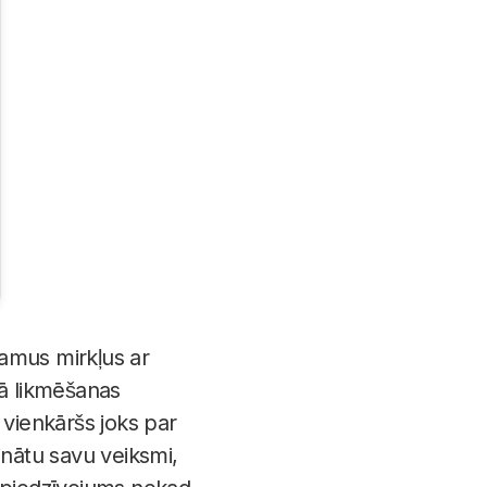
tamus mirkļus ar
lā likmēšanas
 vienkāršs joks par
rinātu savu veiksmi,