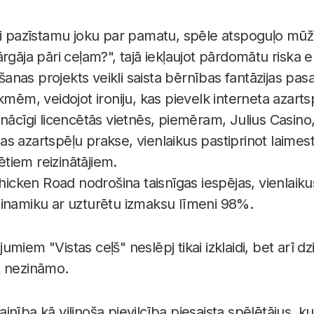
ši pazīstamu joku par pamatu, spēle atspoguļo mūž
rgāja pāri ceļam?", tajā iekļaujot pārdomātu riska 
ošanas projekts veikli saista bērnības fantāzijas pasa
kmēm, veidojot ironiju, kas pievelk interneta azartsp
nācīgi licencētās vietnēs, piemēram, Julius Casino,
īgas azartspēļu prakse, vienlaikus pastiprinot laimes
lētiem reizinātājiem.
Chicken Road nodrošina taisnīgas iespējas, vienlaiku
inamiku ar uzturētu izmaksu līmeni 98%.
miem "Vistas ceļš" neslēpj tikai izklaidi, bet arī dzi
t nezināmo.
nība kā vilinoša pievilcība piesaista spēlētājus, kuri