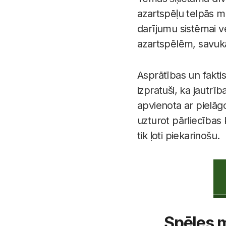
azartspēļu telpās m
darījumu sistēmai ve
azartspēlēm, savukār
Asprātības un faktis
izpratuši, ka jautrīb
apvienota ar pielāgo
uzturot pārliecības 
tik ļoti piekarinošu.
Spēles 