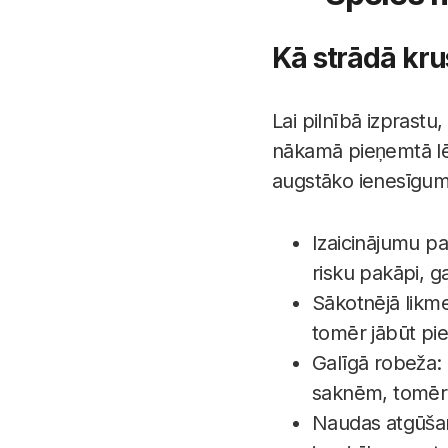
Kā strādā kru
Lai pilnībā izprastu
nākamā pieņemtā lēm
augstāko ienesīgum
Izaicinājumu pa
risku pakāpi, g
Sākotnējā likm
tomēr jābūt pie
Galīgā robeža: 
saknēm, tomēr 
Naudas atgūšana