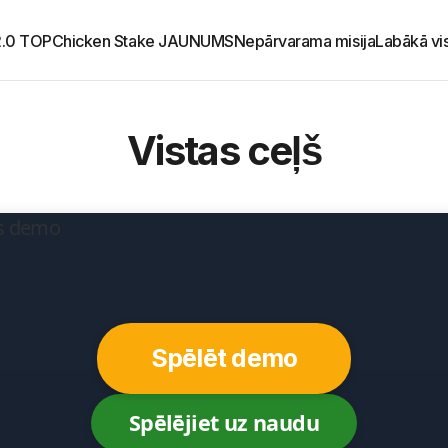
2.0 TOP
Chicken Stake JAUNUMS
Nepārvarama misija
Labākā vi
Vistas ceļš
Spēlēt demo
Spēlējiet uz naudu