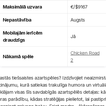
Maksimālā uzvara
€/$9167
Nepastāvība
Augsts
Mobilajām ierīcēm
Jā
draudzīgs
Chicken Road
Nākamā spēle
2
astās tiešsaistes azartspēles? Izdzīvojiet neaizmirs
cinājumu, kurā satiekas trakulīga humora un virtuā
klājam visas šīs savdabīgās azartspēlēs detaļas: kā
ras parādību, kādas stratēģijas pielietot, lai pastip